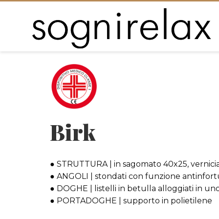
Birk
● STRUTTURA | in sagomato 40x25, verniciat
● ANGOLI | stondati con funzione antinfort
● DOGHE | listelli in betulla alloggiati in u
● PORTADOGHE | supporto in polietilene