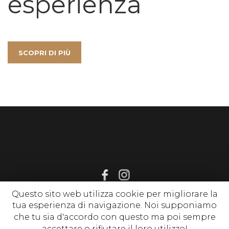
esperienza
SCOPRI DI PIÙ
Questo sito web utilizza cookie per migliorare la
tua esperienza di navigazione. Noi supponiamo
© 2020 www.sognirelax.it , P. Iva 02214650513 |
Privacy Policy
|
che tu sia d'accordo con questo ma poi sempre
Cookie Policy
| tutti i diritti riservati
accettare o rifiutare il loro utilizzo!