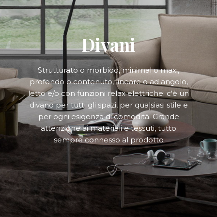
Divani
Strutturato o morbido, minimal o maxi,
profondo o contenuto, lineare o ad angolo,
letto e/o con funzioni relax elettriche: c'è un
divano per tutti gli spazi, per qualsiasi stile e
per ogni esigenza di comodità. Grande
attenzione ai materiali e tessuti, tutto
sempre connesso al prodotto