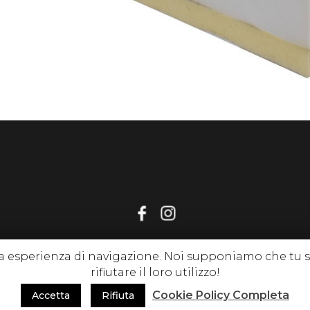
tua esperienza di navigazione. Noi supponiamo che tu
gnirelax.it , P. Iva 02214650513 |
Privacy Policy
|
Cookie Policy
| tutti i
rifiutare il loro utilizzo!
Cookie Policy Completa
Accetta
Rifiuta