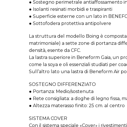
● Sostegno perimetrale antiaffossamento in
● Isolanti resinati morbidi e traspiranti
● Superficie esterne con un lato in BEN
● Sottofodera protettiva antipolvere
La struttura del modello Boing è composta 
matrimoniale) a sette zone di portanza diff
densità, esente da CFC.
La lastra superiore in Beneform Gaia, un pro
come la soya e oli essenziali studiati per coa
Sull’altro lato una lastra di Beneform Air 
SOSTEGNO DIFFERENZIATO
● Portanza: Medio/sostenuta
● Rete consigliata: a doghe di legno fissa,
● Altezza materasso finito: 25 cm. al centro
SISTEMA COVER
Con il sistema speciale «Cover» i rivestiment