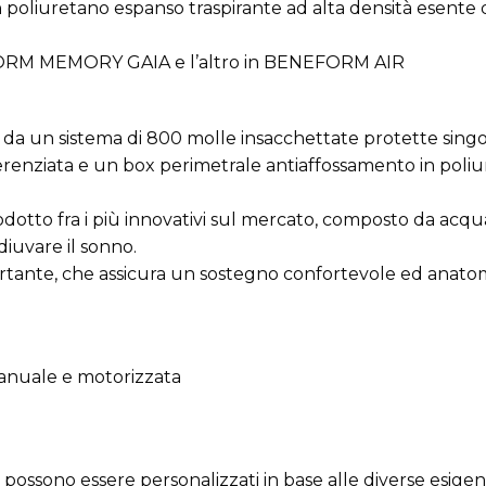
 poliuretano espanso traspirante ad alta densità esente
EFORM MEMORY GAIA e l’altro in BENEFORM AIR
da un sistema di 800 molle insacchettate protette sing
erenziata e un box perimetrale antiaffossamento in poliu
dotto fra i più innovativi sul mercato, composto da acqu
diuvare il sonno.
portante, che assicura un sostegno confortevole ed anato
 manuale e motorizzata
i possono essere personalizzati in base alle diverse esigen