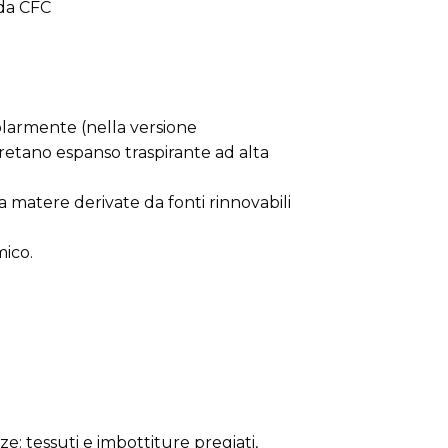
 da CFC
olarmente (nella versione
retano espanso traspirante ad alta
a matere derivate da fonti rinnovabili
mico.
ze: tessuti e imbottiture pregiati,