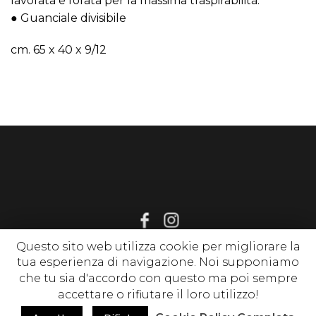
lavorata e forata per la massima traspirabilità.
● Guanciale divisibile
cm. 65 x 40 x 9/12
Questo sito web utilizza cookie per migliorare la
tua esperienza di navigazione. Noi supponiamo
© 2020 www.sognirelax.it , P. Iva 02214650513 |
Privacy Policy
|
che tu sia d'accordo con questo ma poi sempre
Cookie Policy
| tutti i diritti riservati
accettare o rifiutare il loro utilizzo!