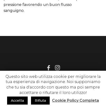
pressione favorendo un buon flusso
sanguigno.
Questo sito web utilizza cookie per migliorare la
tua esperienza di navigazione. Noi supponiamo
© 2020 www.sognirelax.it , P. Iva 02214650513 |
Privacy Policy
|
che tu sia d'accordo con questo ma poi sempre
Cookie Policy
| tutti i diritti riservati
accettare o rifiutare il loro utilizzo!
Cookie Policy Completa
Accetta
Rifiuta