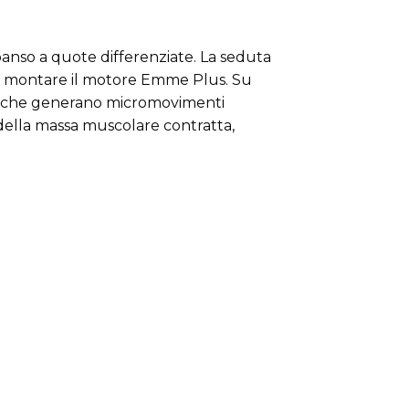
panso a quote differenziate. La seduta
può montare il motore Emme Plus. Su
ttrici che generano micromovimenti
o della massa muscolare contratta,