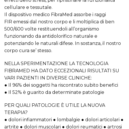
effetti dello stress, per ripristinare la funzionalità
cellulare e tessutale.
Il dispositivo medico FibraMed assorbe i raggi
FIR emessi dal nostro corpo e li moltiplica di ben
500/600 volte restituendoli all’organismo
funzionando da antidolorifico naturale e
potenziando le naturali difese. In sostanza, il nostro
corpo cura se’ stesso.
NELLA SPERIMENTAZIONE LA TECNOLOGIA
FIBRAMED HA DATO ECCEZIONALI RISULTATI SU
VARI PAZIENTI IN DIVERSE CLINICHE:
● Il 96% dei soggetti ha riscontrato subito benefici
● Il 52% è guarito da determinate patologie
PER QUALI PATOLOGIE È UTILE LA NUOVA
TERAPIA?
● dolori infiammatori ● lombalgie ● dolori articolari ●
artrite ● dolori muscolari ● dolori reumatici ● artrosi