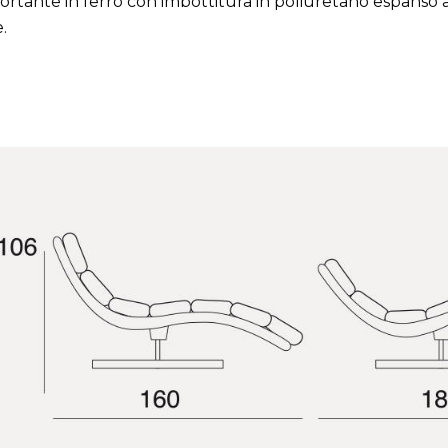
rtante in ferro con imbottitura in poliuretano espanso a 
.