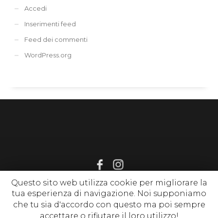
Accedi
Inserimenti feed
Feed dei commenti
WordPress.org
Questo sito web utilizza cookie per migliorare la
tua esperienza di navigazione. Noi supponiamo
© 2020 www.sognirelax.it , P. Iva 02214650513 |
Privacy Policy
|
che tu sia d'accordo con questo ma poi sempre
Cookie Policy
| tutti i diritti riservati
accettare o rifiutare il loro utilizzo!