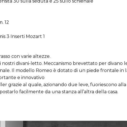
nsità 30 sulla seduta e 25 sullo schienale
m. 12
is 3 Inserti Mozart 1
rasso con varie altezze.
i nostri divani-letto. Meccanismo brevettato per divano 
enale. Il modello Romeo è dotato di un piede frontale in 
ortante e innovativo
ller grazie al quale, azionando due leve, fuoriescono alla
ostarlo facilmente da una stanza all’altra della casa.