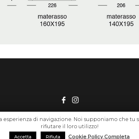
tua esperienza di navigazione. Noi supponiamo che tu
gnirelax.it , P. Iva 02214650513 |
Privacy Policy
|
Cookie Policy
| tutti i
rifiutare il loro utilizzo!
Cookie Policy Completa
Accetta
Rifiuta