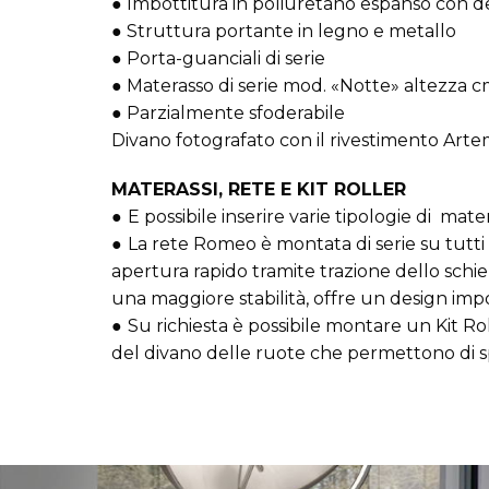
● Imbottitura in poliuretano espanso con de
● Struttura portante in legno e metallo
● Porta-guanciali di serie
● Materasso di serie mod. «Notte» altezza c
● Parzialmente sfoderabile
Divano fotografato con il rivestimento Artem
MATERASSI, RETE E KIT ROLLER
●
E possibile inserire varie tipologie di mate
●
La rete Romeo è montata di serie su tutti 
apertura rapido tramite trazione dello schi
una maggiore stabilità, offre un design imp
●
Su richiesta è possibile montare un Kit Ro
del divano delle ruote che permettono di sp