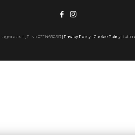
gnirelax.it , P. Iva 02214650513 |
Privacy Policy
|
Cookie Policy
| tutti i